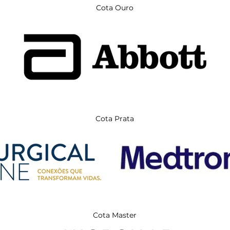
Cota Ouro
Cota Prata
Cota Master