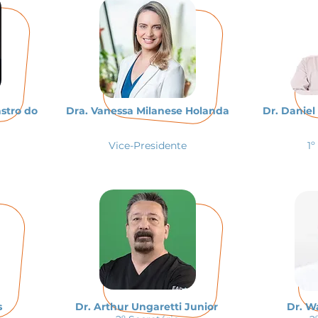
astro do
Dra. Vanessa Milanese Holanda
Dr. Danie
Vice-Presidente
1º
s
Dr. Arthur Ungaretti Junior
Dr. W