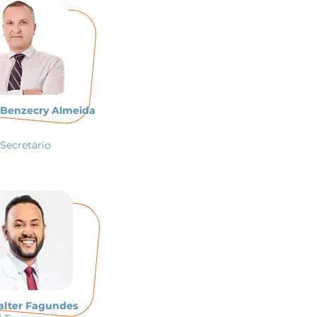
l Benzecry Almeida
 Secretário
alter Fagundes